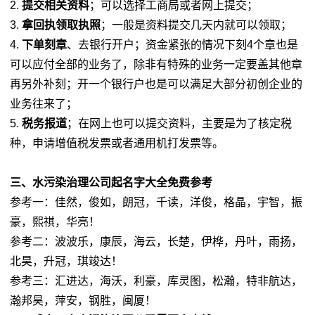
2.
提交相关资料
；可以选择工商局或者网上提交；
3.
拿回执领取执照
；一般是资料提交几天内就可以领取；
4.
下单刻章
、去银行开户；资金紧张的情况下刻4个章也是
可以应付全部的业务了，除非有特殊的业务一定要盖其他章
再另外补刻；开一个银行户也是可以满足大部分初创企业的
业务往来了；
5.
税务报道
；在网上也可以提交资料，主要是为了核定税
种，申请增值税发票或者通用机打发票等。
三、水污染治理公司起名字大全免费参考
参考一：佳然，俊如，朗冠，千读，洋俊，格晶，宇智，振
豪，熙祺，华亮！
参考二：波波乐，康辰，海云，长楚，伊桦，丹叶，雨扬，
北昊，升冠，琪竣达！
参考三：汇进达，海沃，利豪，库灵图，松瀚，特非航达，
瀚邦昊，萍安，钢胜，闽厦！